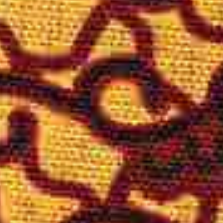
“Dan di antara tanda-tanda (kebesaran)-Nya ialah Dia
menciptakan pasangan-pasangan untukmu dari jenismu
sendiri, agar kamu cenderung dan merasa tenteram
kepadanya, dan Dia menjadikan di antaramu rasa kasih
dan sayang. Sungguh, pada yang demikian itu benar-
benar terdapat tanda-tanda (kebesaran Allah) bagi
kaum yang berpikir.”
(QS Ar-Rum : 21)
Herna & Suhendi