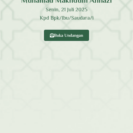
Muhamad Makhdum Annazi
Senin, 21 Juli 2025
Kpd Bpk/Ibu/Saudara/i
Muhamad Makhdum Annazi
Buka Undangan
Anak Ke 1
Bapak Taufik & Ibu Mala Nurmayanti
0
0
0
0
Hari
Jam
Menit
Detik