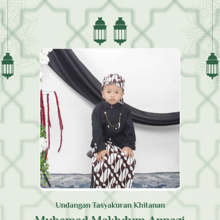
Assalamualaikum Wr. Wb.
Tanpa mengurangi rasa hormat kami bermaksud
mengundang Bapak/Ibu/Saudara/i pada acara Tasyakuran
Khitanan Anak kami.
Undangan Tasyakuran Khitanan