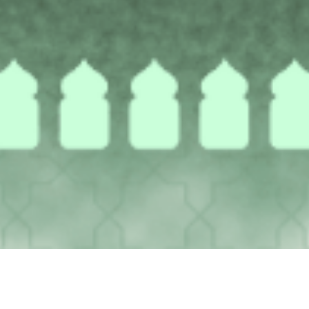
Home
Dikhitan
Acara
Ucapan
Gallery