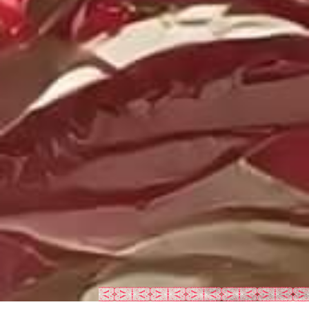
SH
“Dan di antara tanda-tanda (kebesaran)-Nya ialah Dia
menciptakan pasangan-pasangan untukmu dari jenismu
sendiri, agar kamu cenderung dan merasa tenteram
kepadanya, dan Dia menjadikan di antaramu rasa kasih dan
sayang. Sungguh, pada yang demikian itu benar-benar
terdapat tanda-tanda (kebesaran Allah) bagi kaum yang
berpikir.”
(QS Ar-Rum : 21)